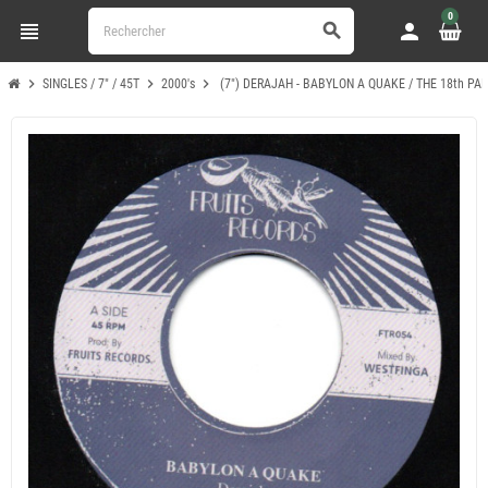
0
view_headline
person
search
chevron_right
chevron_right
chevron_right
SINGLES / 7" / 45T
2000's
(7") DERAJAH - BABYLON A QUAKE / THE 18th PA