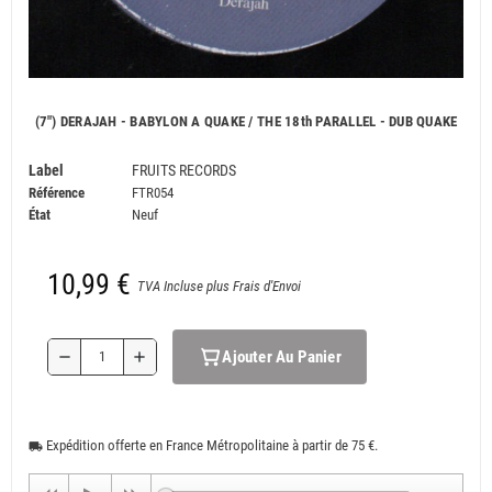
(7") DERAJAH - BABYLON A QUAKE / THE 18th PARALLEL - DUB QUAKE
Label
FRUITS RECORDS
Référence
FTR054
État
Neuf
10,99 €
TVA Incluse plus Frais d'Envoi
Ajouter Au Panier
remove
add
Expédition offerte en France Métropolitaine à partir de 75 €.
local_shipping