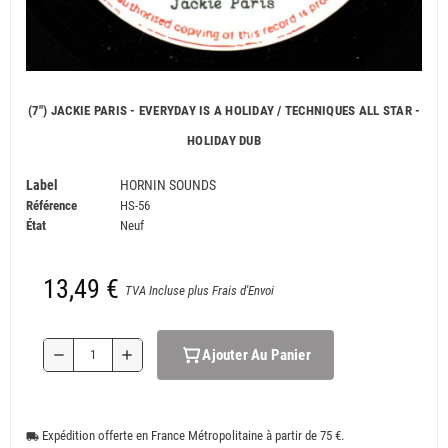
(7") JACKIE PARIS - EVERYDAY IS A HOLIDAY / TECHNIQUES ALL STAR -
HOLIDAY DUB
Label
HORNIN SOUNDS
Référence
HS-56
État
Neuf
13,49 €
TVA Incluse plus Frais d'Envoi
Ajouter Au Panier
remove
add
Expédition offerte en France Métropolitaine à partir de 75 €.
local_shipping