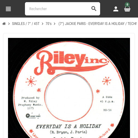
0
view_headline
person
search
chevron_right
chevron_right
chevron_right
SINGLES / 7" / 45T
70's
(7") JACKIE PARIS - EVERYDAY IS A HOLIDAY / TECH