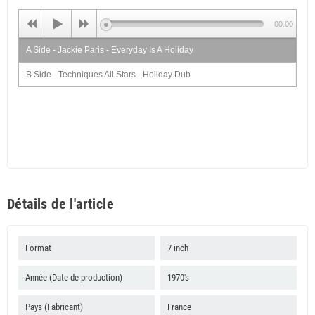
00:00
A Side - Jackie Paris - Everyday Is A Holiday
B Side - Techniques All Stars - Holiday Dub
Détails de l'article
Format
7 inch
Année (Date de production)
1970's
Pays (Fabricant)
France