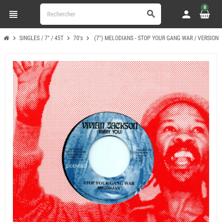
0
view_headline
person
search
chevron_right
chevron_right
chevron_right
SINGLES / 7" / 45T
70's
(7") MELODIANS - STOP YOUR GANG WAR / VERSION