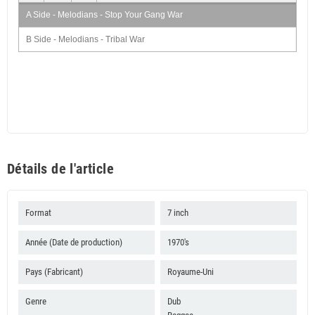
A Side - Melodians - Stop Your Gang War
B Side - Melodians - Tribal War
Détails de l'article
Format
7 inch
Année (Date de production)
1970's
Pays (Fabricant)
Royaume-Uni
Genre
Dub