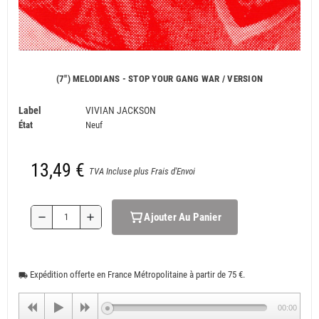
(7") MELODIANS - STOP YOUR GANG WAR / VERSION
Label
VIVIAN JACKSON
État
Neuf
13,49 €
TVA Incluse plus Frais d'Envoi
Ajouter Au Panier
remove
add
Expédition offerte en France Métropolitaine à partir de 75 €.
local_shipping
00:00