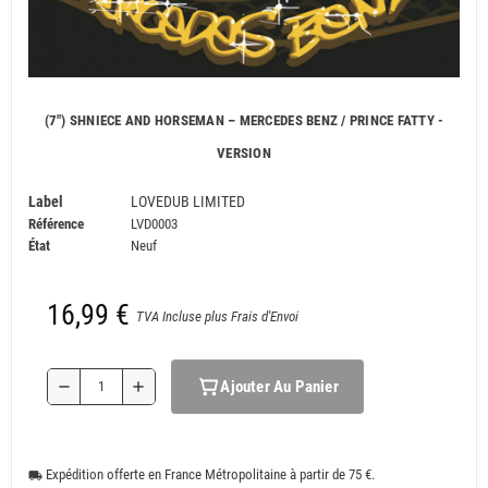
(7") SHNIECE AND HORSEMAN – MERCEDES BENZ / PRINCE FATTY -
VERSION
Label
LOVEDUB LIMITED
Référence
LVD0003
État
Neuf
16,99 €
TVA Incluse plus Frais d'Envoi
Ajouter Au Panier
remove
add
Expédition offerte en France Métropolitaine à partir de 75 €.
local_shipping