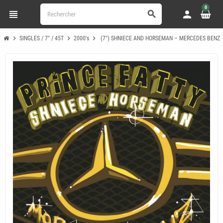
0
view_headline
person
search
chevron_right
chevron_right
chevron_right
SINGLES / 7" / 45T
2000's
(7") SHNIECE AND HORSEMAN – MERCEDES BENZ / 