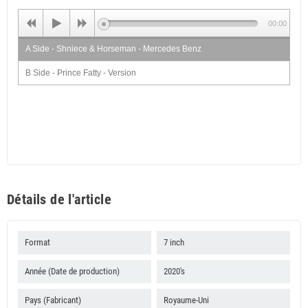
00:00
A Side - Shniece & Horseman - Mercedes Benz
B Side - Prince Fatty - Version
Détails de l'article
Format
7 inch
Année (Date de production)
2020's
Pays (Fabricant)
Royaume-Uni