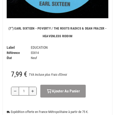
(7") EARL SIXTEEN - POVERTY / THE ROOTS RADICS & DEAN FRAZER -
HEAVENLESS RIDDIM
Label
EDUCATION
Référence
ED014
État
Neuf
7,99 €
TVA Incluse plus Frais d'Envoi
Ajouter Au Panier
remove
add
Expédition offerte en France Métropolitaine à partir de 75 €.
local_shipping