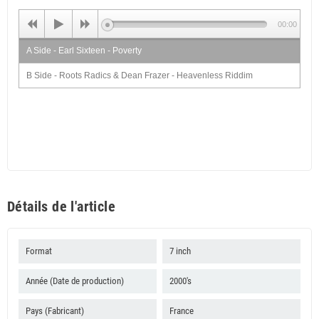
00:00
A Side - Earl Sixteen - Poverty
B Side - Roots Radics & Dean Frazer - Heavenless Riddim
Détails de l'article
Format
7 inch
Année (Date de production)
2000's
Pays (Fabricant)
France