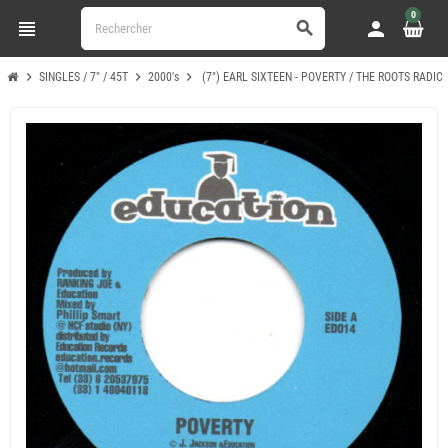
0
view_headline
person
search
chevron_right
chevron_right
chevron_right
SINGLES / 7" / 45T
2000's
(7") EARL SIXTEEN - POVERTY / THE ROOTS RADIC