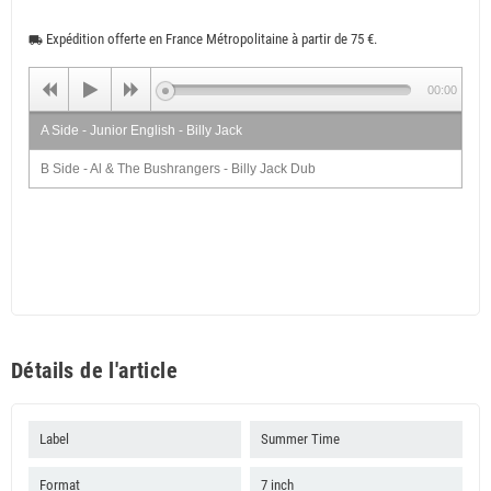
Expédition offerte en France Métropolitaine à partir de 75 €.
local_shipping
00:00
A Side - Junior English - Billy Jack
B Side - Al & The Bushrangers - Billy Jack Dub
Détails de l'article
Label
Summer Time
Format
7 inch