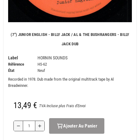
(7") JUNIOR ENGLISH - BILLY JACK / AL & THE BUSHRANGERS - BILLY
JACK DUB
Label
HORNIN SOUNDS
Référence
HS-62
État
Neuf
Recorded in 1978. Dub made from the original multitrack tape by Al
Breadwinner.
13,49 €
TVA Incluse plus Frais d'Envoi
Ajouter Au Panier
remove
add