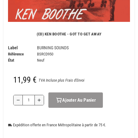
(CD) KEN BOOTHE - GOT TO GET AWAY
Label
BURNING SOUNDS
Référence
BSRCD950
État
Neuf
11,99 €
TVA Incluse plus Frais d'Envoi
Ajouter Au Panier
remove
add
Expédition offerte en France Métropolitaine à partir de 75 €.
local_shipping