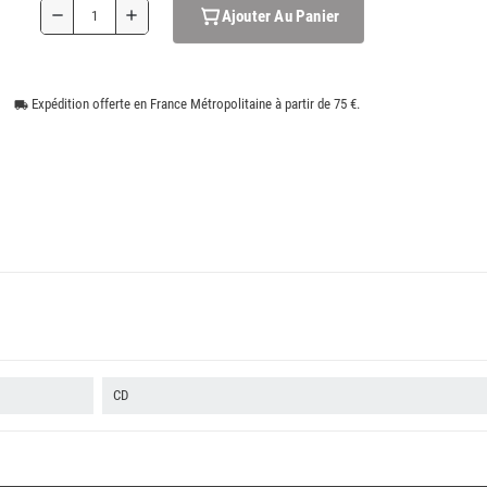
Ajouter Au Panier
remove
add
Expédition offerte en France Métropolitaine à partir de 75 €.
local_shipping
CD