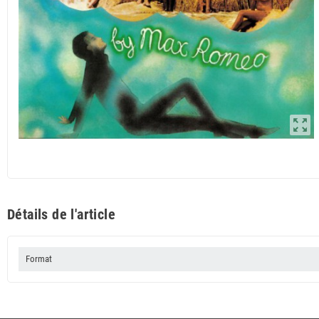
zoom_out_map
Détails de l'article
Format