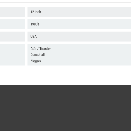
12 inch
1980's
USA
DJ's / Toaster
Dancehall
Reggae