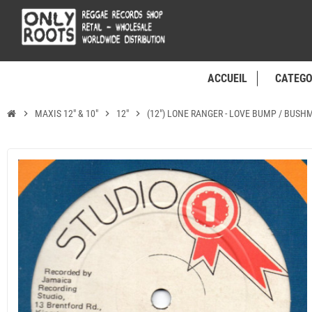
ACCUEIL
CATEGO
chevron_right
MAXIS 12" & 10"
chevron_right
12"
chevron_right
(12") LONE RANGER - LOVE BUMP / BUSH