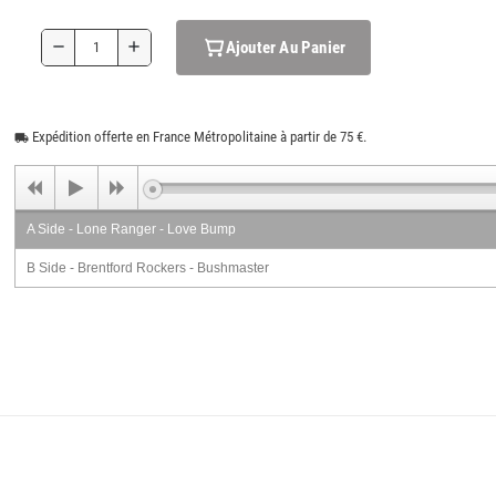
Ajouter Au Panier
remove
add
Expédition offerte en France Métropolitaine à partir de 75 €.
local_shipping
A Side - Lone Ranger - Love Bump
B Side - Brentford Rockers - Bushmaster