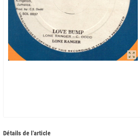
zoom_out_map
Détails de l'article