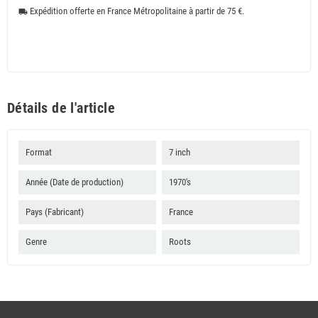
Expédition offerte en France Métropolitaine à partir de 75 €.
local_shipping
Détails de l'article
Format
7 inch
Année (Date de production)
1970's
Pays (Fabricant)
France
Genre
Roots