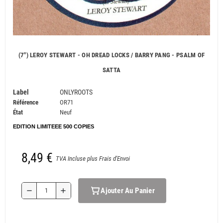
(7") LEROY STEWART - OH DREAD LOCKS / BARRY PANG - PSALM OF
SATTA
Label
ONLYROOTS
Référence
OR71
État
Neuf
EDITION LIMITEEE 500 COPIES
8,49 €
TVA Incluse plus Frais d'Envoi
Ajouter Au Panier
remove
add