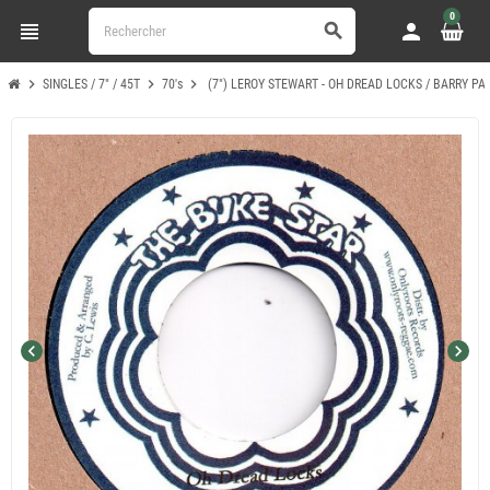
0
view_headline
person
search
chevron_right
chevron_right
chevron_right
SINGLES / 7" / 45T
70's
(7") LEROY STEWART - OH DREAD LOCKS / BARRY PA
chevron_left
chevron_right