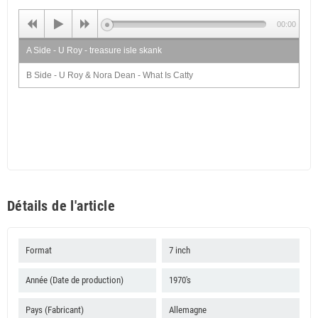
00:00
A Side - U Roy - treasure isle skank
B Side - U Roy & Nora Dean - What Is Catty
Détails de l'article
Format
7 inch
Année (Date de production)
1970's
Pays (Fabricant)
Allemagne