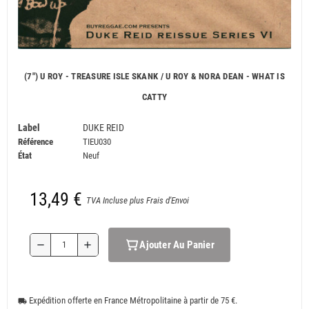
(7") U ROY - TREASURE ISLE SKANK / U ROY & NORA DEAN - WHAT IS
CATTY
Label
DUKE REID
Référence
TIEU030
État
Neuf
13,49 €
TVA Incluse plus Frais d'Envoi
Ajouter Au Panier
remove
add
Expédition offerte en France Métropolitaine à partir de 75 €.
local_shipping