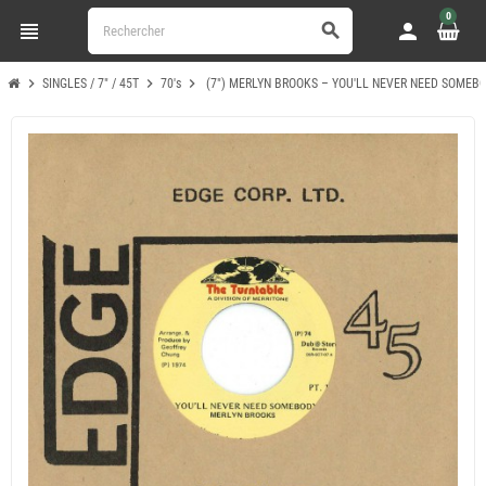
0
view_headline
person
search
chevron_right
chevron_right
chevron_right
SINGLES / 7" / 45T
70's
(7") MERLYN BROOKS ‎– YOU'LL NEVER NEED SOMEB