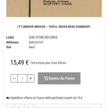
(7") MERLYN BROOKS ‎– YOU'LL NEVER NEED SOMEBODY
Label
DUB STORE RECORDS
Référence
DSR-GC7-07
État
Neuf
15,49 €
TVA Incluse plus Frais d'Envoi
Ajouter Au Panier
remove
add
Expédition offerte en France Métropolitaine à partir de 75 €.
local_shipping