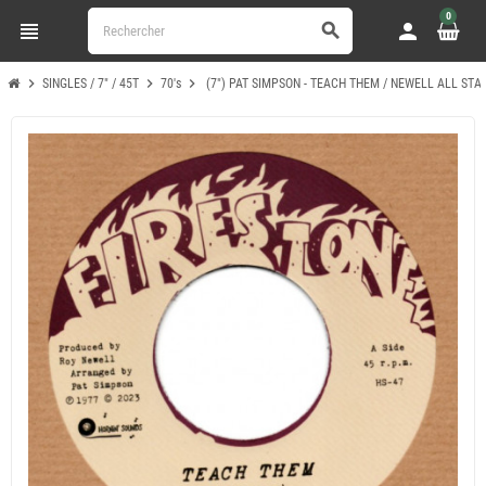
0
view_headline
person
search
chevron_right
chevron_right
chevron_right
SINGLES / 7" / 45T
70's
(7") PAT SIMPSON - TEACH THEM / NEWELL ALL STA