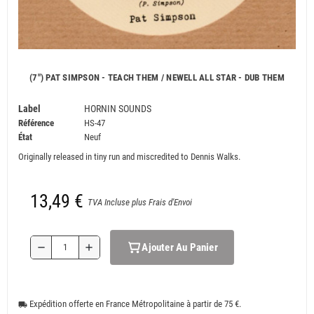
(7") PAT SIMPSON - TEACH THEM / NEWELL ALL STAR - DUB THEM
Label
HORNIN SOUNDS
Référence
HS-47
État
Neuf
Originally released in tiny run and miscredited to Dennis Walks.
13,49 €
TVA Incluse plus Frais d'Envoi
Ajouter Au Panier
remove
add
Expédition offerte en France Métropolitaine à partir de 75 €.
local_shipping