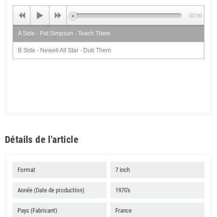
00:00
A Side - Pat Simpson - Teach Them
B Side - Newell All Star - Dub Them
Détails de l'article
Format
7 inch
Année (Date de production)
1970's
Pays (Fabricant)
France