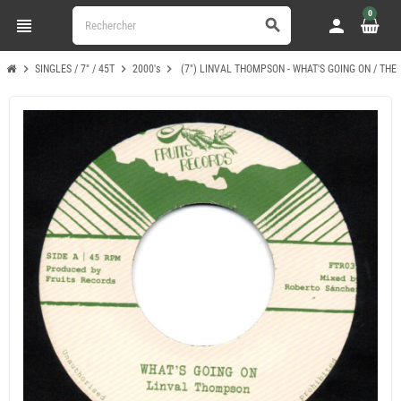
0
view_headline
person
search
chevron_right
chevron_right
chevron_right
SINGLES / 7" / 45T
2000's
(7") LINVAL THOMPSON - WHAT'S GOING ON / THE 