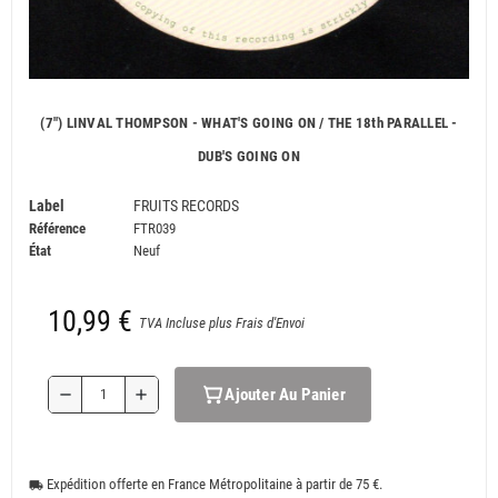
(7") LINVAL THOMPSON - WHAT'S GOING ON / THE 18th PARALLEL -
DUB'S GOING ON
Label
FRUITS RECORDS
Référence
FTR039
État
Neuf
10,99 €
TVA Incluse plus Frais d'Envoi
Ajouter Au Panier
remove
add
Expédition offerte en France Métropolitaine à partir de 75 €.
local_shipping