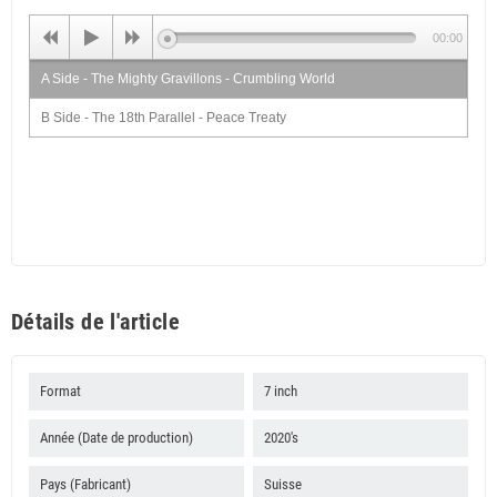
00:00
A Side - The Mighty Gravillons - Crumbling World
B Side - The 18th Parallel - Peace Treaty
Détails de l'article
Format
7 inch
Année (Date de production)
2020's
Pays (Fabricant)
Suisse