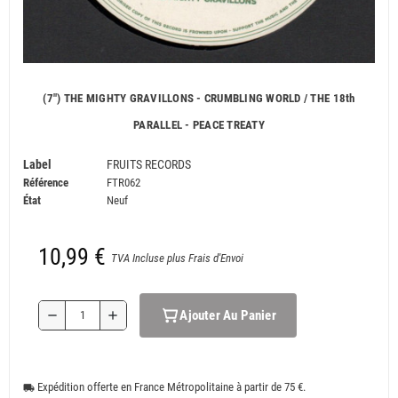
(7") THE MIGHTY GRAVILLONS - CRUMBLING WORLD / THE 18th
PARALLEL - PEACE TREATY
Label
FRUITS RECORDS
Référence
FTR062
État
Neuf
10,99 €
TVA Incluse plus Frais d'Envoi
Ajouter Au Panier
remove
add
Expédition offerte en France Métropolitaine à partir de 75 €.
local_shipping