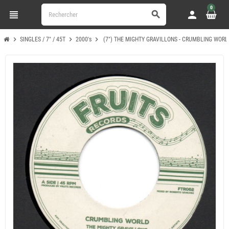
0
view_headline
person
search
chevron_right
chevron_right
chevron_right
SINGLES / 7" / 45T
2000's
(7") THE MIGHTY GRAVILLONS - CRUMBLING WORLD