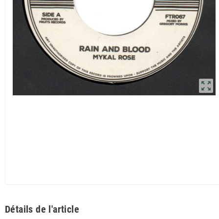
zoom_out_map
Détails de l'article