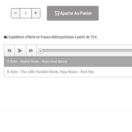
Ajouter Au Panier
remove
add
Expédition offerte en France Métropolitaine à partir de 75 €.
local_shipping
A Side - Mykal Rose - Rain And Blood
B Side - The 18th Parallel Meets Topp Brass - Red Sky