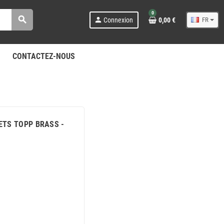
0
search
person
Connexion
0,00 €
FR
CONTACTEZ-NOUS
EETS TOPP BRASS -