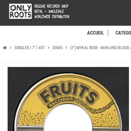
ACCUEIL
CATEGO
chevron_right
SINGLES / 7" / 45T
chevron_right
2000's
chevron_right
(7") MYKAL ROSE - RAIN AND BLOOD 