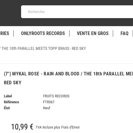
RIES
ONLYROOTS RECORDS
VENTE EN GROS
FAQ
/ THE 18th PARALLEL MEETS TOPP BRASS - RED SKY
(7") MYKAL ROSE - RAIN AND BLOOD / THE 18th PARALLEL M
RED SKY
Label
FRUITS RECORDS
Référence
FTR067
État
Neuf
10,99 €
TVA Incluse plus Frais d'Envoi