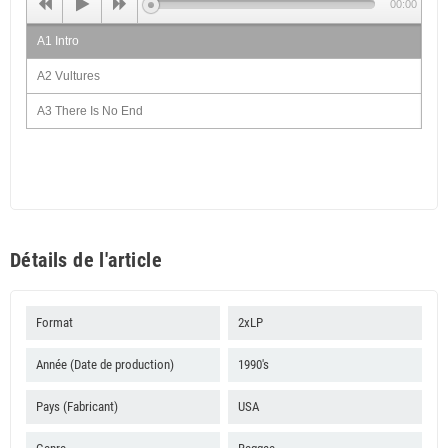
00:00
A1 Intro
A2 Vultures
A3 There Is No End
B1 Racial Discrimination
B2 Jailhouse Rockin
B3 Reggae On The Rive
C1 Pay Day
Détails de l'article
C2 Greedy Dog
C3 Live In Jah Love
Format
2xLP
D1 Perfect Love Understanding
Année (Date de production)
1990's
D2 Cool And Calm
Pays (Fabricant)
USA
D3 New Wave