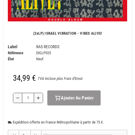
(2xLP) ISRAEL VIBRATION - VIBES ALIVE!
Label
RAS RECORDS
Référence
DIGLP025
État
Neuf
34,99 €
TVA Incluse plus Frais d'Envoi
Ajouter Au Panier
remove
add
Expédition offerte en France Métropolitaine à partir de 75 €.
local_shipping