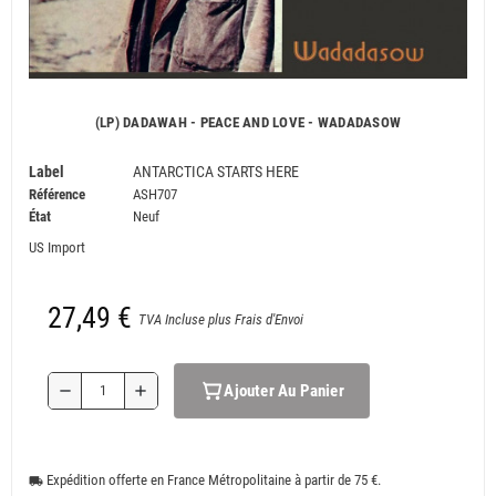
(LP) DADAWAH - PEACE AND LOVE - WADADASOW
Label
ANTARCTICA STARTS HERE
Référence
ASH707
État
Neuf
US Import
27,49 €
TVA Incluse plus Frais d'Envoi
Ajouter Au Panier
remove
add
Expédition offerte en France Métropolitaine à partir de 75 €.
local_shipping