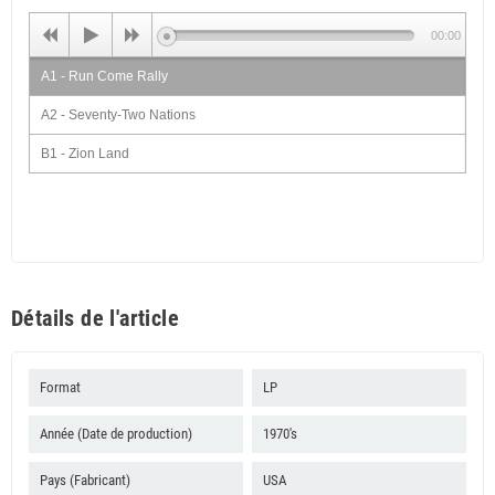
00:00
A1 - Run Come Rally
A2 - Seventy-Two Nations
B1 - Zion Land
B2 - Know How You Stand
Détails de l'article
Format
LP
Année (Date de production)
1970's
Pays (Fabricant)
USA