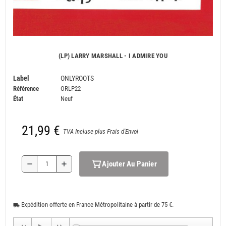
(LP) LARRY MARSHALL - I ADMIRE YOU
Label
ONLYROOTS
Référence
ORLP22
État
Neuf
21,99 €
TVA Incluse plus Frais d'Envoi
Ajouter Au Panier
remove
add
Expédition offerte en France Métropolitaine à partir de 75 €.
local_shipping