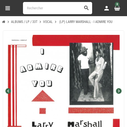
0
view_headline
person
search
chevron_right
chevron_right
chevron_right
ALBUMS / LP / 33T
VOCAL
(LP) LARRY MARSHALL - I ADMIRE YOU
chevron_left
chevron_right