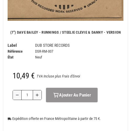
(7") DAVE BAILEY - RUNNINGS / STEELIE CLEVIE & DANNY - VERSION
Label
DUB STORE RECORDS
Référence
DSR-RM-007
État
Neuf
10,49 €
TVA Incluse plus Frais d'Envoi
Ajouter Au Panier
remove
add
Expédition offerte en France Métropolitaine à partir de 75 €.
local_shipping