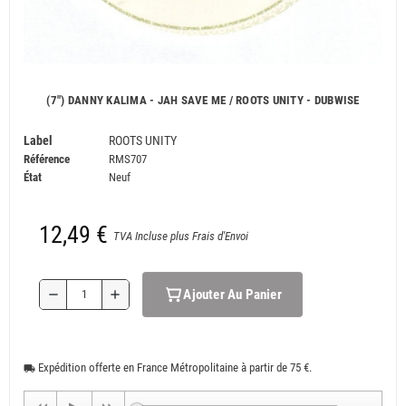
(7") DANNY KALIMA - JAH SAVE ME / ROOTS UNITY - DUBWISE
Label
ROOTS UNITY
Référence
RMS707
État
Neuf
12,49 €
TVA Incluse plus Frais d'Envoi
Ajouter Au Panier
remove
add
Expédition offerte en France Métropolitaine à partir de 75 €.
local_shipping