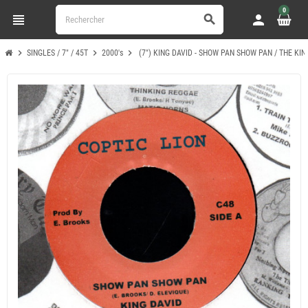
0
view_headline
person
search
chevron_right
chevron_right
chevron_right
SINGLES / 7" / 45T
2000's
(7") KING DAVID - SHOW PAN SHOW PAN / THE KI