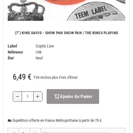
(7") KING DAVID - SHOW PAN SHOW PAN / THE KINGS PLAYING
Label
Coptic Lion
Référence
C48
État
Neuf
6,49 €
TVA Incluse plus Frais d'Envoi
Ajouter Au Panier
remove
add
Expédition offerte en France Métropolitaine à partir de 75 €.
local_shipping