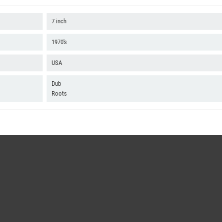
7 inch
1970's
USA
Dub
Roots