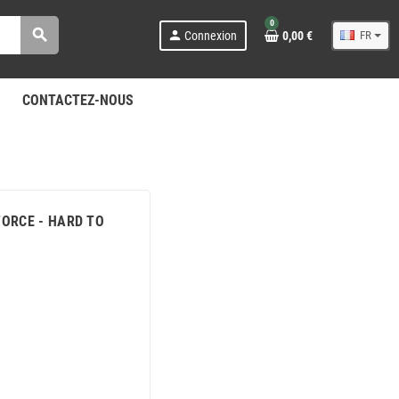
0
search
person
Connexion
0,00 €
FR
CONTACTEZ-NOUS
FORCE - HARD TO