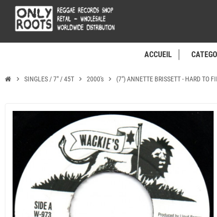
ACCUEIL
CATEGO
chevron_right
SINGLES / 7" / 45T
chevron_right
2000's
chevron_right
(7") ANNETTE BRISSETT - HARD TO 