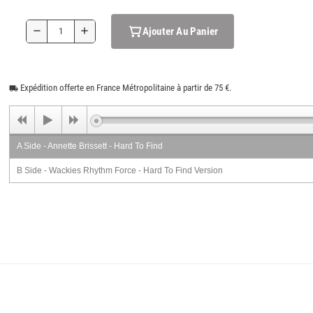
Ajouter Au Panier
remove
add
Expédition offerte en France Métropolitaine à partir de 75 €.
local_shipping
A Side - Annette Brissett - Hard To Find
B Side - Wackies Rhythm Force - Hard To Find Version