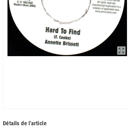
zoom_out_map
Détails de l'article