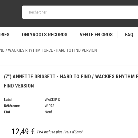
RIES
ONLYROOTS RECORDS
VENTE EN GROS
FAQ
FIND / WACKIES RHYTHM FORCE - HARD TO FIND VERSION
(7") ANNETTE BRISSETT - HARD TO FIND / WACKIES RHYTHM 
FIND VERSION
Label
WACKIE S
Référence
W-973
État
Neuf
12,49 €
TVA Incluse plus Frais d'Envoi