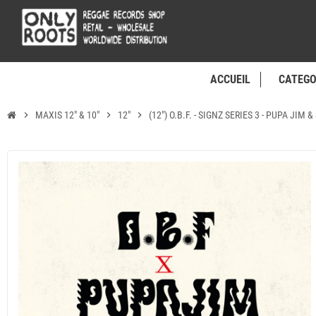
ACCUEIL
CATEGO
chevron_right
MAXIS 12" & 10"
chevron_right
12"
chevron_right
(12") O.B.F. - SIGNZ SERIES 3 - PUPA JIM 