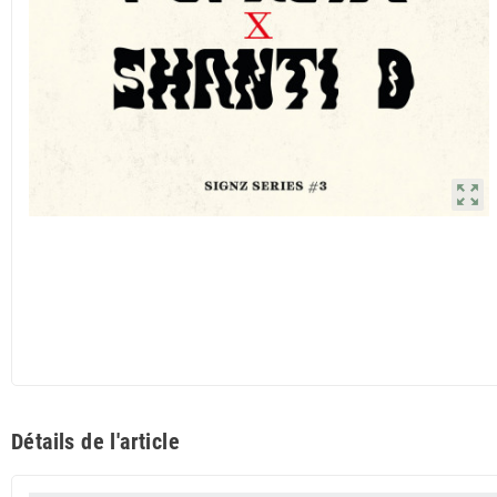
zoom_out_map
Détails de l'article