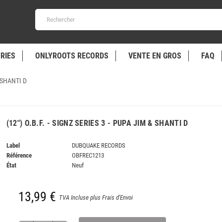
RIES
ONLYROOTS RECORDS
VENTE EN GROS
FAQ
& SHANTI D
(12") O.B.F. - SIGNZ SERIES 3 - PUPA JIM & SHANTI D
Label
DUBQUAKE RECORDS
Référence
OBFREC1213
État
Neuf
13,99 €
TVA Incluse plus Frais d'Envoi