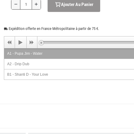
Ajouter Au Panier
remove
add
Expédition offerte en France Métropolitaine à partir de 75 €.
local_shipping
A1 - Pupa Jim - Water
A2 - Drip Dub
B1 - Shanti D - Your Love
B2 - Your Dub