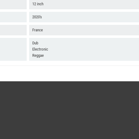
12 inch
2020's
France
Dub
Electronic
Reggae