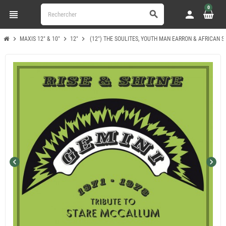
0
view_headline
person
search
chevron_right
chevron_right
chevron_right
MAXIS 12" & 10"
12"
(12") THE SOULITES, YOUTH MAN EARRON & AFRICAN SO
chevron_left
chevron_right