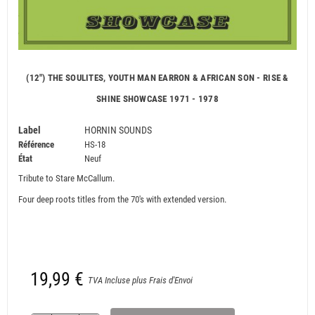
(12") THE SOULITES, YOUTH MAN EARRON & AFRICAN SON - RISE &
SHINE SHOWCASE 1971 - 1978
Label
HORNIN SOUNDS
Référence
HS-18
État
Neuf
Tri
bute to Stare McCallum.
Four deep roots titles from the 70's with extended version.
19,99 €
TVA Incluse plus Frais d'Envoi