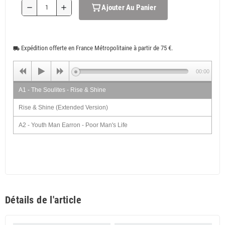
Ajouter Au Panier
remove
add
Expédition offerte en France Métropolitaine à partir de 75 €.
local_shipping
00:00
A1 - The Soulites - Rise & Shine
Rise & Shine (Extended Version)
A2 - Youth Man Earron - Poor Man's Life
Poor Man's Life (Extended Version)
B1 - African Son - Dread Red Dread
Dread Red Dread (Extended Version)
B2 - African Son - Repatriation Song
Détails de l'article
Repatriation Song (Extended Version)