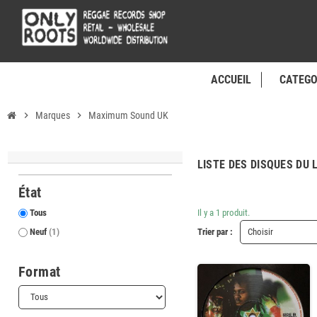
ACCUEIL
CATEGO
chevron_right
Marques
chevron_right
Maximum Sound UK
LISTE DES DISQUES DU
État
Tous
Il y a 1 produit.
Neuf
(1)
Trier par :
Choisir
Format