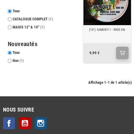
Tous
CATALOGUE COMPLET
(1)
MAXIS 12" & 10"
(1)
(10") SAMORY I - RIDE ON
Nouveautés
Tous
9,99 €
Non
(1)
Affichage 1-1 de 1 article(s)
NOUS SUIVRE
Facebook
YouTube
Instagram