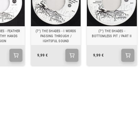
DES - FEATHER
(7") THE SHADES - I WORDS
(7") THE SHADES -
 THY HANDS
PASSING THROUGH /
BOTTOMLESS PIT / PART II
SION
IGHTSFUL SOUND
9,99 €
9,99 €