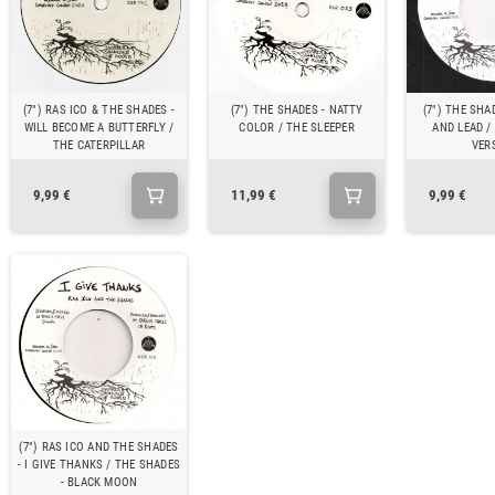
(7") RAS ICO & THE SHADES -
(7") THE SHADES - NATTY
(7") THE SHA
WILL BECOME A BUTTERFLY /
COLOR / THE SLEEPER
AND LEAD /
THE CATERPILLAR
VER
9,99 €
11,99 €
9,99 €
(7") RAS ICO AND THE SHADES
- I GIVE THANKS / THE SHADES
- BLACK MOON