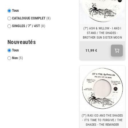
Tous
CATALOGUE COMPLET
(8)
SINGLES / 7" / 45T
(8)
(7") ASH & WILLOW - I AND I
STAND / THE SHADES -
BROTHER SUN SISTER MOON
Nouveautés
Tous
11,99 €
Non
(5)
(7") RAS ICO AND THE SHADES
- IT'S TIME TO FORGIVE / THE
SHADES - THE REMINDER