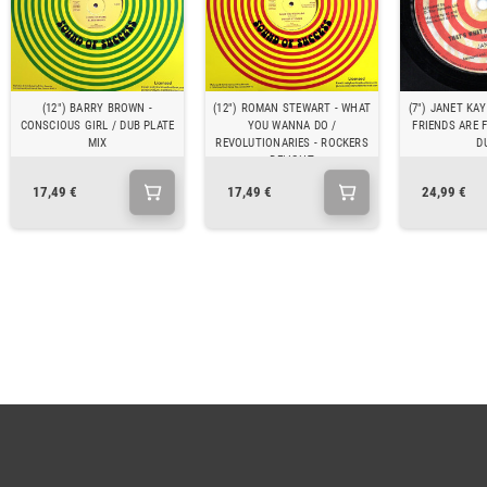
(12") BARRY BROWN -
(12") ROMAN STEWART - WHAT
(7") JANET KAY
CONSCIOUS GIRL / DUB PLATE
YOU WANNA DO /
FRIENDS ARE F
MIX
REVOLUTIONARIES - ROCKERS
D
DELIGHT
17,49 €
17,49 €
24,99 €