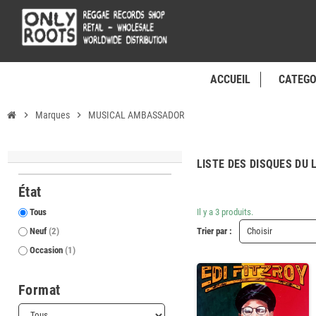
ACCUEIL
CATEGO
chevron_right
Marques
chevron_right
MUSICAL AMBASSADOR
LISTE DES DISQUES DU
État
Tous
Il y a 3 produits.
Neuf
(2)
Trier par :
Choisir
Occasion
(1)
Format