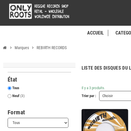
ACCUEIL
CATEGO
chevron_right
Marques
chevron_right
REBIRTH RECORDS
LISTE DES DISQUES DU
État
Tous
Il y a 3 produits.
Neuf
(3)
Trier par :
Choisir
Format