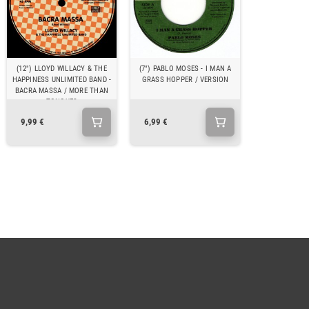
(12") LLOYD WILLACY & THE
(7") PABLO MOSES - I MAN A
HAPPINESS UNLIMITED BAND -
GRASS HOPPER / VERSION
BACRA MASSA / MORE THAN
TONGUES
9,99 €
6,99 €