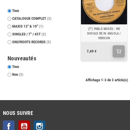
Tous
CATALOGUE COMPLET
(3)
MAXIS 12" & 10"
(1)
(7") PABLO MOSES - WE
SHOULD BE IN ANGOLA /
SINGLES / 7" / 45T
(2)
VERSION
ONLYROOTS RECORDS
(3)
7,49 €
Nouveautés
Tous
Non
(3)
Affichage 1-3 de 3 article(s)
NOUS SUIVRE
Facebook
YouTube
Instagram