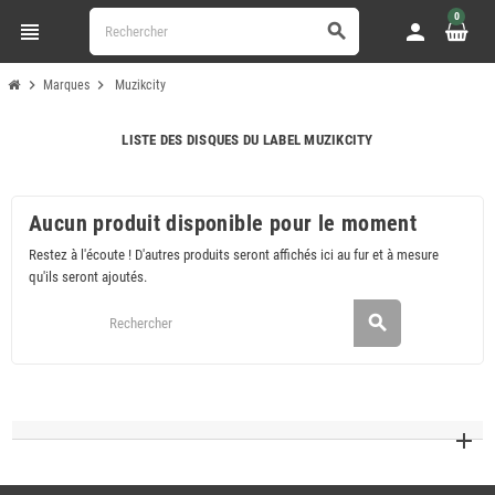
0
view_headline
person
search
chevron_right
chevron_right
Marques
Muzikcity
LISTE DES DISQUES DU LABEL MUZIKCITY
Aucun produit disponible pour le moment
Restez à l'écoute ! D'autres produits seront affichés ici au fur et à mesure
qu'ils seront ajoutés.
search