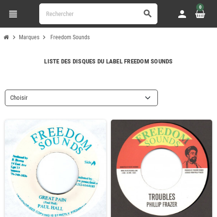
0
view_headline
person
search
chevron_right
chevron_right
Marques
Freedom Sounds
LISTE DES DISQUES DU LABEL FREEDOM SOUNDS
Choisir