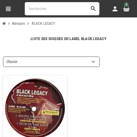
0
view_headline
person
search
chevron_right
chevron_right
Marques
BLACK LEGACY
LISTE DES DISQUES DU LABEL BLACK LEGACY
Choisir