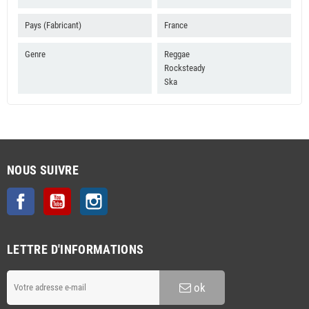
B4 Rastaman Power
Pays (Fabricant)
B5 Bumpity Road
France
B6 Burnin Fire
Genre
Reggae
Rocksteady
Ska
NOUS SUIVRE
Facebook
YouTube
Instagram
LETTRE D'INFORMATIONS
ok