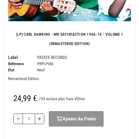
(LP) CARL DAWKINS - MR SATISFACTION 1966-76 - VOLUME 1
(REMASTERED EDITION)
Label
PATATE RECORDS
Référence
PRPLP060
État
Neuf
Remastered Edition.
24,99 €
TVA Incluse plus Frais d'Envoi
Ajouter Au Panier
remove
add