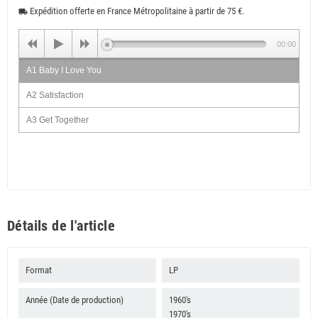
Expédition offerte en France Métropolitaine à partir de 75 €.
local_shipping
00:00
A1 Baby I Love You
A2 Satisfaction
A3 Get Together
A4 Make It Great
A5 Dr. Rodney
A6 Don't Do Wrong
A7 True Love (Feat The Wailers)
Détails de l'article
B1 Picture On The Wall (Feat The Wailers)
B2 Hard To Handle
Format
LP
B3 Cloud Nine (Feat The Wailers)
Année (Date de production)
1960's
1970's