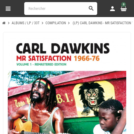
0
view_headline
person
search
chevron_right
chevron_right
chevron_right
ALBUMS / LP / 33T
COMPILATION
(LP) CARL DAWKINS - MR SATISFACTION 1