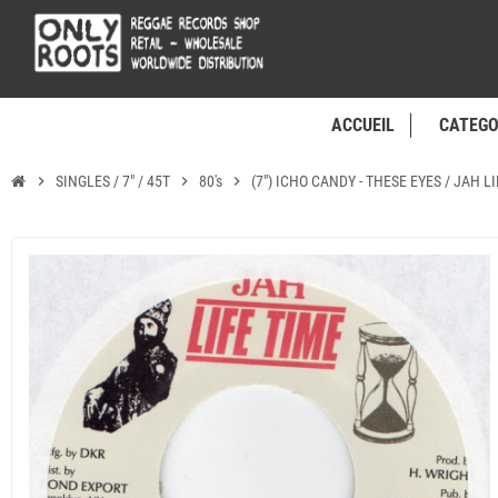
ACCUEIL
CATEGO
chevron_right
SINGLES / 7" / 45T
chevron_right
80's
chevron_right
(7") ICHO CANDY - THESE EYES / JAH L