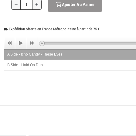
Ajouter Au Panier
remove
add
Expédition offerte en France Métropolitaine à partir de 75 €.
local_shipping
A Side - Icho Candy - These Eyes
B Side - Hold On Dub