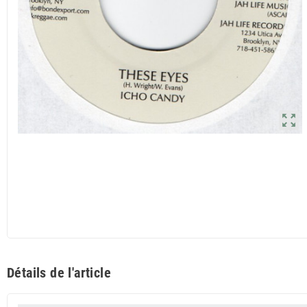
zoom_out_map
Détails de l'article