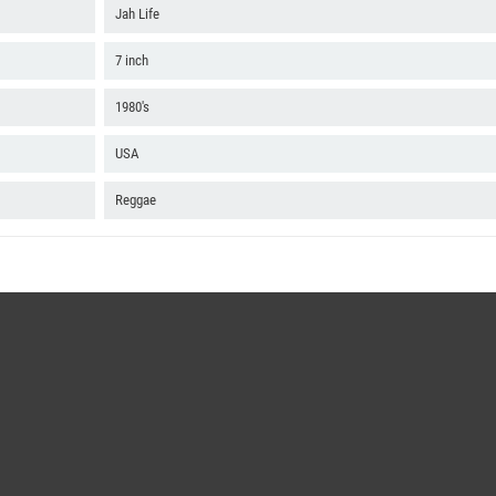
Jah Life
7 inch
1980's
USA
Reggae