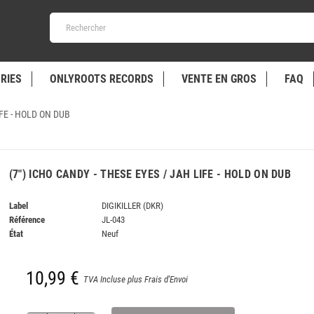
RIES
ONLYROOTS RECORDS
VENTE EN GROS
FAQ
IFE - HOLD ON DUB
(7") ICHO CANDY - THESE EYES / JAH LIFE - HOLD ON DUB
Label
DIGIKILLER (DKR)
Référence
JL-043
État
Neuf
10,99 €
TVA Incluse plus Frais d'Envoi