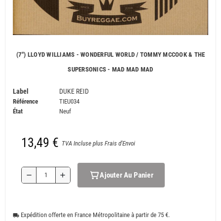
(7") LLOYD WILLIAMS - WONDERFUL WORLD / TOMMY MCCOOK & THE
SUPERSONICS - MAD MAD MAD
Label
DUKE REID
Référence
TIEU034
État
Neuf
13,49 €
TVA Incluse plus Frais d'Envoi
Ajouter Au Panier
remove
add
Expédition offerte en France Métropolitaine à partir de 75 €.
local_shipping