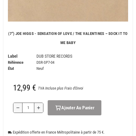
(7") JOE HIGGS - SENSATION OF LOVE / THE VALENTINES ‎– SOCK IT TO
ME BABY
Label
DUB STORE RECORDS
Référence
DSR-SP7-04
État
Neuf
12,99 €
TVA Incluse plus Frais d'Envoi
Ajouter Au Panier
remove
add
Expédition offerte en France Métropolitaine à partir de 75 €.
local_shipping