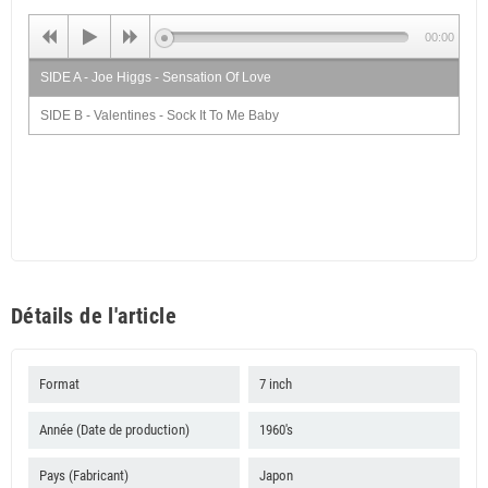
00:00
SIDE A - Joe Higgs - Sensation Of Love
SIDE B - Valentines - Sock It To Me Baby
Détails de l'article
Format
7 inch
Année (Date de production)
1960's
Pays (Fabricant)
Japon