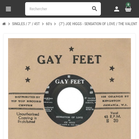
0
view_headline
person
search
chevron_right
chevron_right
chevron_right
SINGLES / 7" / 45T
60's
(7") JOE HIGGS - SENSATION OF LOVE / THE VALENTI