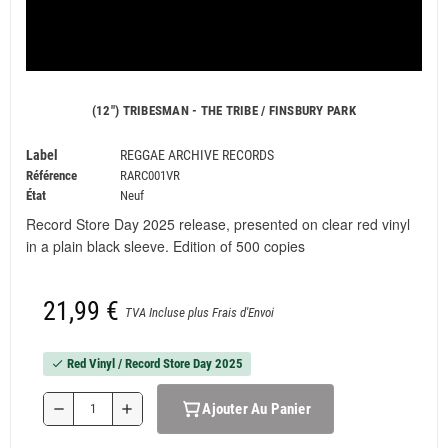
(12") TRIBESMAN - THE TRIBE / FINSBURY PARK
Label
REGGAE ARCHIVE RECORDS
Référence
RARC001VR
État
Neuf
Record Store Day 2025 release, presented on clear red vinyl
in a plain black sleeve. Edition of 500 copies
21,99 €
TVA Incluse plus Frais d'Envoi
Red Vinyl / Record Store Day 2025
check
Ajouter Au Panier
remove
add