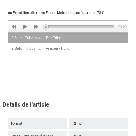
Expédition offerte en France Métropolitaine à partir de 75 €.
local_shipping
00:00
A Side - Tribesman - The Tribe
B Side - Tribesman - Finsbury Park
Détails de l'article
Format
12 inch