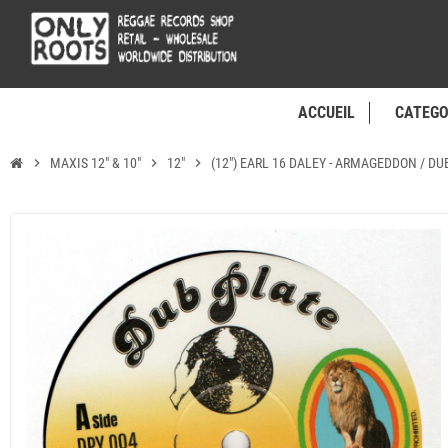
ACCUEIL
CATEGO
chevron_right
MAXIS 12" & 10"
chevron_right
12"
chevron_right
(12") EARL 16 DALEY - ARMAGEDDON / DU