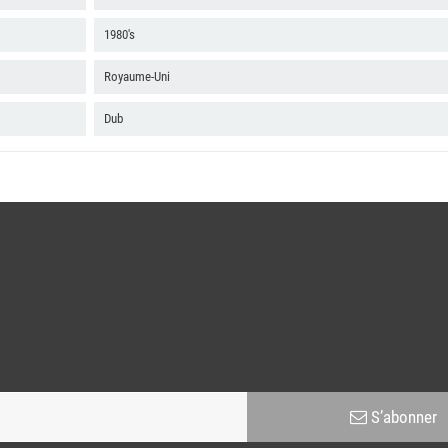
1980's
Royaume-Uni
Dub
S’abonner