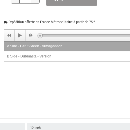
Expédition offerte en France Métropolitaine à partir de 75 €.
local_shipping
A Side - Earl Sixteen - Armageddon
B Side - Dubmasta - Version
12 inch