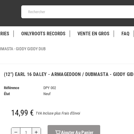
RIES
ONLYROOTS RECORDS
VENTE EN GROS
FAQ
BMASTA - GIDDY GIDDY DUB
(12") EARL 16 DALEY - ARMAGEDDON / DUBMASTA - GIDDY GI
Référence
DPY 002
État
Neuf
14,99 €
TVA Incluse plus Frais d'Envoi
Ajouter Au Panier
remove
add