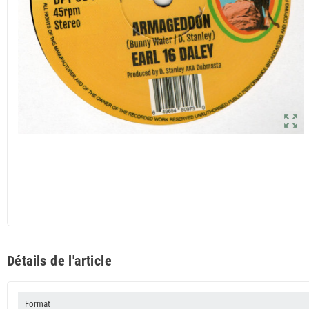
zoom_out_map
Détails de l'article
Format