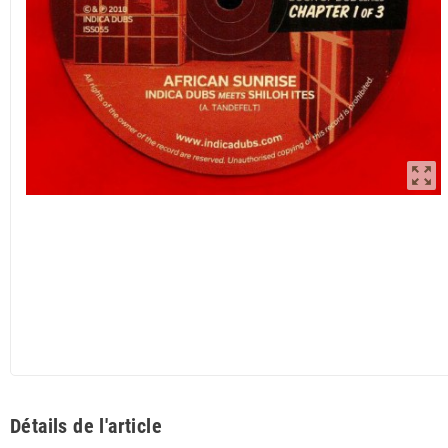
zoom_out_map
Détails de l'article