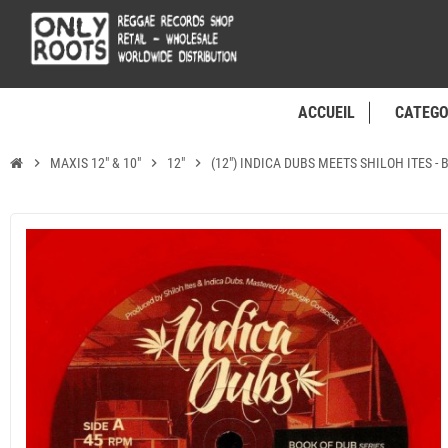
ACCUEIL
CATEGO
chevron_right
MAXIS 12" & 10"
chevron_right
12"
chevron_right
(12") INDICA DUBS MEETS SHILOH ITES -