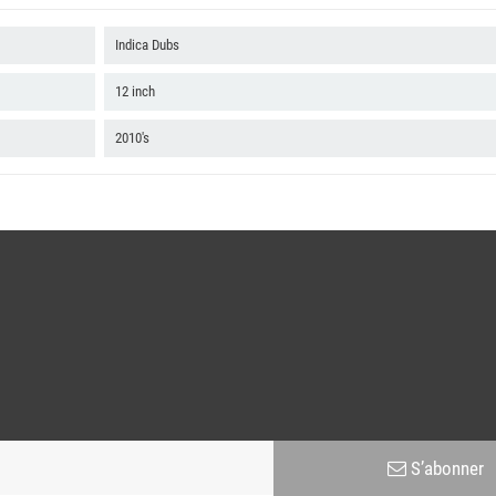
Indica Dubs
12 inch
2010's
S’abonner