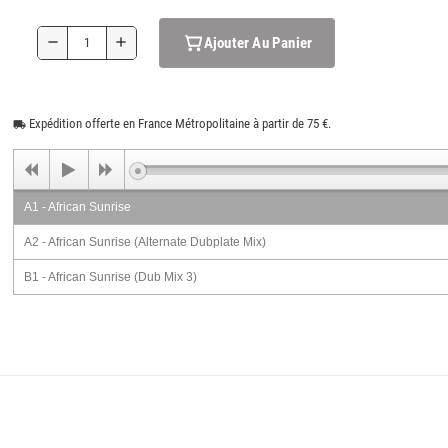
Ajouter Au Panier
remove
add
Expédition offerte en France Métropolitaine à partir de 75 €.
local_shipping
A1 - African Sunrise
A2 - African Sunrise (Alternate Dubplate Mix)
B1 - African Sunrise (Dub Mix 3)
B2 - African Sunrise (Dub Mix 4)